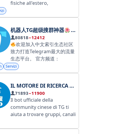
fisiche all'estero,
supportando server ad alta
izi
sicurezza, anti-dDoS e
cluster. Include anche server
机器人TG超级搜群神器
导航
GPU, VPS, server ad alta
80818
−12412
larghezza di banda e server
欢迎加入中文索引生态社区
dedicati, oltre a servizi CDN
致力打造Telegram最大的流量
e certificati SSL per domini.
生态平台。 官方频道：
Richieste commerciali:
https://t.me/China1 唯一管理
m
Servizi
@LSL5555 Assistenza clienti
员： @TeleTop678Bot
online 24 ore su 24, 7 giorni
su 7: @LSL5555bot
IL MOTORE DI RICERCA PIÙ POPOLARE: RICERCA RAPIDA
Recentemente, la nostra
71893
−11900
azienda è stata presa di mira
Il bot ufficiale della
da numerosi truffatori. Per
community cinese di TG ti
evitare di essere truffati,
aiuta a trovare gruppi, canali
potete contattare il nostro
e bot che ti interessano!
servizio clienti tramite il link
Sentiti libero di aggiungere
presente sul lato destro