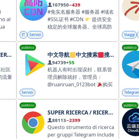
107950
−439
1888 群主合作 @dnytg01 吃
i
#免实名服务器 #服务器 #域名
瓜大佬 @chigua_tg 新闻安危
no al
#SSL证书 #CDN
提供安全
@xinwen_tg 骗子揭秘
tua
稳定的全球服务器、全球高防
@bocai_tg TG曝光
resso
云加速CDN节点、域名注册、
IT
Servizi
Viaggi
@qiuzhi_tg 东南亚资源 交流
SSL证书产品 全球机房一手资
@nyy48
pubblico
pubblico
源 价格实惠 诚招代理 业务咨
 TG
中文导航
中文搜索
搜索神器
询请联系 @idc2288
94739
+55
态社区
机器人有时出现误封，联系管
et/68
大的流量
理员解除就好，管理员：
eaf
@ruanruan_0123bot
购买
 唯一管理
广告 联系管理员 可以打8.8折
Servizi
Telegra
扣！ {中文包}找不着，可以找
pubblico
pubblico
管理拿
不要相信任何私聊
SUPER RICERCA / RICERCA CINESE / NAVIGAZIONE CINESE [STRUMENTO DI RICERCA]
你的人，一律为骗子！有问题
88113
−2399
联系管理员
Questo strumento di ricerca
per gruppi Telegram include