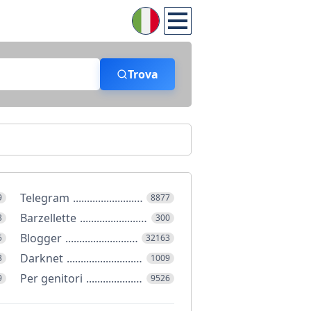
Trova
Telegram
9
8877
Barzellette
3
300
Blogger
5
32163
Darknet
3
1009
Per genitori
9
9526