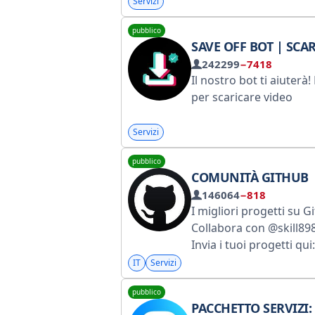
vuole.
Servizi
pubblico
SAVE OFF BOT | SCARICA TIK
242299
−7418
Il nostro bot ti aiuterà!
per scaricare video
Servizi
pubblico
COMUNITÀ GITHUB
146064
−818
I migliori progetti su G
Collabora con @skill89
Invia i tuoi progetti qui:
@makosha_work. Elenc
IT
Servizi
canali di Roskomnadzo
pubblico
https://clck.ru/3FvCfD
PACCHETTO SERVIZI: MOLTIPLICA I TUOI VANTA