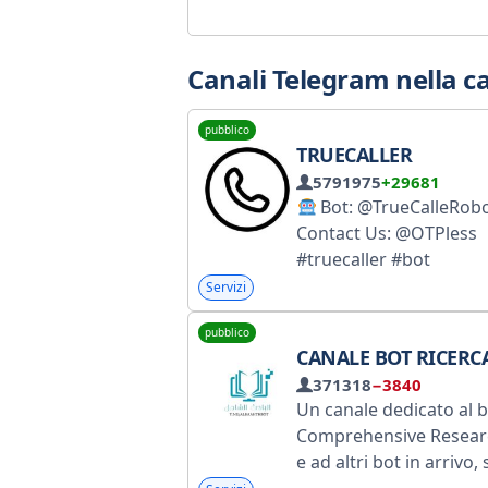
Canali Telegram nella ca
pubblico
TRUECALLER
5791975
+29681
Bot: @TrueCalleRob
Contact Us: @OTPless
#truecaller #bot
Servizi
pubblico
CANALE BOT RICERCATORE COM
371318
−3840
Un canale dedicato al 
Comprehensive Resear
e ad altri bot in arrivo,