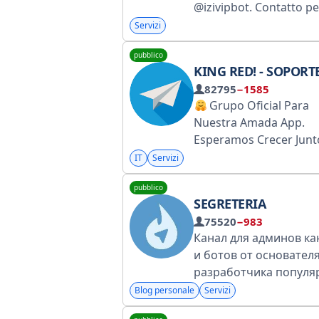
@izivipbot. Contatto pe
domande sul bot:
Servizi
@zadaivopros_bot
pubblico
KING RED! - SOPORTE TECN
82795
−1585
Grupo Oficial Para
Nuestra Amada App.
Esperamos Crecer Junt
Gracias A Tu Ayuda Lo
IT
Servizi
Lograremos.
pubblico
SEGRETERIA
75520
−983
Канал для админов ка
и ботов от основателя
разработчика популя
Телеграм ботов.
Blog personale
Servizi