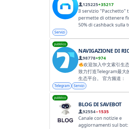
125225
+35217
Il servizio "Pacchetto" t
permette di ottenere fi
50% di cashback sulla 
carta fedeltà X5 Club p
Servizi
i negozi Pyaterochka e
pubblico
Perekrestok. Registrati
NAVIGAZIONE DI RICERCA
tramite il sito
98778
+974
Roskomnadzor:
欢迎加入中文索引生
https://gosuslugi.ru/sn
致力打造Telegram最
5149388c020e133a319
生态平台。 官方频道：
https://t.me/China1
Telegram
Servizi
员： @TeleTop678Bot
pubblico
BLOG DI SAVEBOT
92554
−1535
Canale con notizie e
aggiornamenti sul bot: