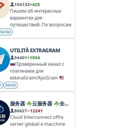
104132
+425
10tg Задать вопрос,
Пишем об интересных
записаться на урок
вариантах для
@skyenghelp №5007240376
путешествий. По вопросам
сотрудничества:
Servizi
@Maria_TTD РКН:
https://clck.ru/3MhdUE
UTILITÀ EXTRAGRAM
Администраторы канала
94401
+1934
никогда не предлагают
Проверенный канал с
туры или билеты в личных
плагинами для
сообщениях.
exteraGram/AyuGram
Trusted channel with plugins
m
Servizi
for exteraGram/AyuGram
Owner: @itsv1eds /
服务器
云服务器
全球服务器
@itsv2eds PR Manager:
86627
−12241
@p3vkko
Cloud Interconnect offre
server globali e macchine