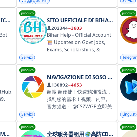
economici. Bot per prezzi
Viaggi
Servizi
Servizi
bassi:
pubblico
pubblico
@AviasalesCheapTicketsBot.
TOK
SITO UFFICIALE DI BIHAR HELP (BIHARHELP.IN)
Rivista di viaggi PSZhR:
202344
−3603
@psgr_aviasales. Cartoline
 Bot
Bihar Help - Official Account
da Baba Tonya:
Updates on Govt Jobs,
@AviatonyaBot. RKN:
Exams, Scholarships, &
i.avs.io/Ib1aS_3O
Yojanas!
Helping students
Servizi
Telegra
& job seekers with easy
pubblico
pubblico
guides
NAVIGAZIONE DI SOSO SEARCH (MOTORE DI RICERCA CINESE)
130892
−4653
itHub.
超搜 超便捷！快速精准投流，
89.
找到您的需求！视频、内容。
官方频道： @CSZWGF 立即关
o dei
注： @CSZWBOT 超搜管理：
Servizi
Linguisti
r:
@CSZWGLBOT 官方客服：
pubblico
pubblico
@CSZWKF 超搜
中文搜索
GGI!
全球服务器租用
高防CDN
备案域名
@CSZWBOT 8.8折广告优惠码