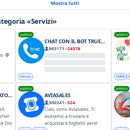
tegoria «Servizi»
pubblico
pubblico
CHAT CON IL BOT TRUECALLER
983171
−24578
ot
Servizi
SMM
pubblico
pubblico
PLETO
AVIASALES
300241
−524
bot
Ciao, sono Aviasales. Ti
cher
aiutiamo a trovare e
 se Dio
acquistare biglietti aerei