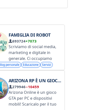
FAMIGLIA DI ROBOT
693724
+7073
Scriviamo di social media,
marketing e digitale in
generale. Ci occupiamo
anche dei nostri bot
Blog personale
Educazione
Servizi
@SaveAsBot, @Text4InstaBot
e @InstaPoliceRobot. Per
ARIZONA RP È UN GIOCO ONLINE.
domande sui bot, contatta
279946
−10459
@Supermanoff. Per
Arizona Online è un gioco
domande sulla pubblicità,
GTA per PC e dispositivi
contatta @Supermanoff.
mobili! Scaricalo per il tuo
Roskomnadzor: