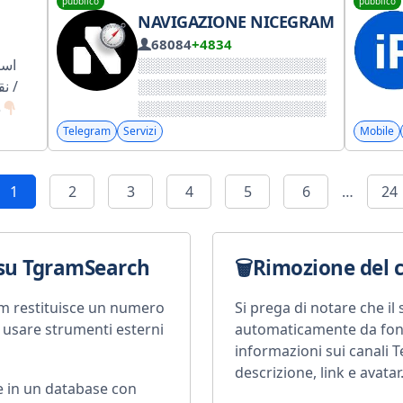
pubblico
pubblico
and more... Send your bot's
NAVIGAZIONE NICEGRAM
in: @BotListChat Envía tus
68084
+4834
bots en: @BotListChat
اسن
د
Telegram
Servizi
Mobile
amande
1
2
3
4
5
6
…
24
 su TgramSearch
Rimozione del c
ram restituisce un numero
Si prega di notare che il
o usare strumenti esterni
automaticamente da font
informazioni sui canali 
descrizione, link e avatar
 in un database con