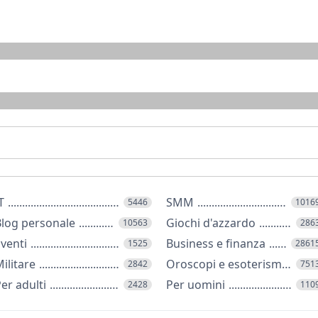
T
SMM
5446
1016
log personale
Giochi d'azzardo
10563
286
venti
Business e finanza
1525
2861
ilitare
Oroscopi e esoterismo
2842
751
er adulti
Per uomini
2428
110