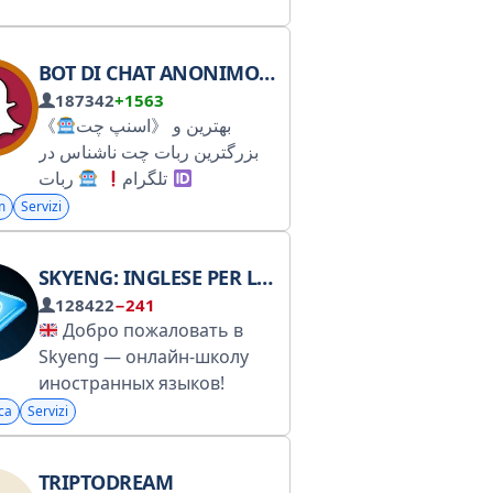
telefono e PC:
https://rkn.link/usM
https://arzgames.online/des
c_arizona Contatta
BOT DI CHAT ANONIMO DI SNAPCHAT
l'assistenza:
187342
+1563
@arz_support_bot
《
اسنپ چت》 بهترین و
Distribuzione premi:
بزرگترین ربات چت ناشناس در
@arzmanager
ربات
تلگرام
Collaborazione:
@SnappChat_Bot
پشتیبانی
m
Servizi
@arizona_coop_bot
@SnappChat_Sup
سایت
رسمی
EsChatBot.com
SKYENG: INGLESE PER LA VITA
128422
−241
Добро пожаловать в
Skyeng — онлайн-школу
иностранных языков!
Определите свой уровень
ca
Servizi
английского и забирайте
курсы со скидкой до 40%
|SSL证书|ZH_CN
TRIPTODREAM
https://go.skyeng.ru/lessons