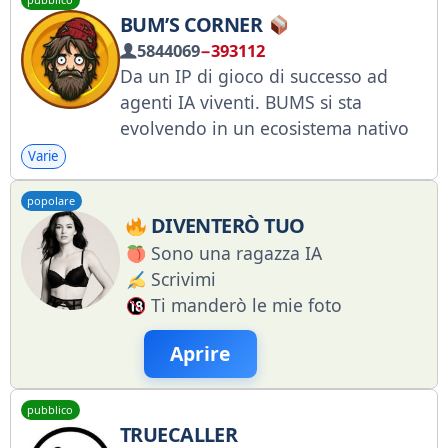
@timefarmcommunitychat La nostra
BUM’S CORNER
community Chrono.tech:
5844069
−393112
@chronotech
Da un IP di gioco di successo ad
agenti IA viventi. BUMS si sta
evolvendo in un ecosistema nativo
dell'IA in cui i personaggi diventano
Varie
compagni digitali a lungo termine.
popolare
YT: youtube.com/@bums_corner X:
DIVENTERÒ TUO
x.com/bums_official TT:
Sono una ragazza IA
tiktok.com/@bums_corner FB:
Scrivimi
facebook.com
Ti manderò le mie foto
Aprire
pubblico
TRUECALLER