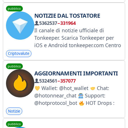
pubblico
NOTIZIE DAL TOSTATORE
5362537
−331964
Il canale di notizie ufficiale di
Tonkeeper. Scarica Tonkeeper per
iOS e Android tonkeeper.com Centro
assistenza
Criptovalute
tonkeeper.helpscoutdocs.com
pubblico
Supporto @tonkeeper Twitter
AGGIORNAMENTI IMPORTANTI
x.com/tonkeeper Il canale di notizie
5324561
−357077
ufficiale di Tonkeeper
Wallet: @hot_wallet
Chat:
@tonkeeper_ru
@hotonnear_chat
Support:
@hotprotocol_bot
HOT Drops :
@drops_on_hot
Firedrops board:
Notizie
@firedrops_board
Twitter:
pubblico
https://x.com/hotdao_
For