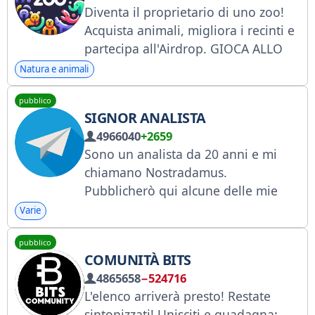
Diventa il proprietario di uno zoo!
Acquista animali, migliora i recinti e
partecipa all'Airdrop. GIOCA ALLO
ZOO t.me/zoo_story_bot/game
Natura e animali
pubblico
SIGNOR ANALISTA
4966040
+2659
Sono un analista da 20 anni e mi
chiamano Nostradamus.
Pubblicherò qui alcune delle mie
analisi.
Varie
pubblico
COMUNITÀ BITS
4865658
−524716
L'elenco arriverà presto! Restate
sintonizzati! Unisciti e guadagna: