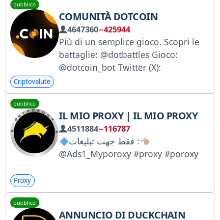
pubblico
COMUNITÀ DOTCOIN
4647360
−425944
Più di un semplice gioco. Scopri le
battaglie: @dotbattles Gioco:
@dotcoin_bot Twitter (X):
twitter.com/thedotcoin Annunci:
Criptovalute
@dotcoin_help_support
pubblico
IL MIO PROXY | IL MIO PROXY
4511884
−116787
فقط جهت تبلیغات :
@Ads1_Myporoxy #proxy #poroxy
Proxy
pubblico
ANNUNCIO DI DUCKCHAIN