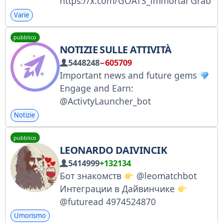
https://x.com/GOATS_immortal Grab
some $GOATS: @realgoats_bot
Varie
Partnership: @GoatJune1 Support:
pubblico
@j0se_junior Beware of scammer!
NOTIZIE SULLE ATTIVITÀ
5448248
−605709
Important news and future gems
Engage and Earn:
@ActivtyLauncher_bot
Notizie
pubblico
LEONARDO DAIVINCIK
5414999
+132134
Бот знакомств
@leomatchbot
Интеграции в Дайвинчике
@futuread 4974524870
Umorismo