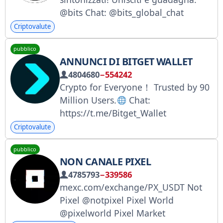
@bits Chat: @bits_global_chat
Criptovalute
pubblico
ANNUNCI DI BITGET WALLET
4804680
−554242
Crypto for Everyone！ Trusted by 90
Million Users.
Chat:
https://t.me/Bitget_Wallet
Download:
Criptovalute
https://bitgetwallet.onelink.me/6Vx1
pubblico
/xt9vmbjv
NON CANALE PIXEL
4785793
−339586
mexc.com/exchange/PX_USDT Not
Pixel @notpixel Pixel World
@pixelworld Pixel Market