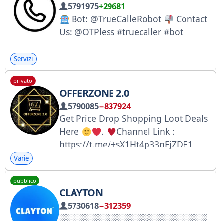
5791975
+29681
Bot: @TrueCalleRobot
Contact
Us: @OTPless #truecaller #bot
Servizi
privato
OFFERZONE 2.0
5790085
−837924
Get Price Drop Shopping Loot Deals
Here
.
Channel Link :
https://t.me/+sX1Ht4p33nFjZDE1
Contact : @OzHelp_Bot For Business
Varie
Related : @OZ2Help_Bot
pubblico
CLAYTON
5730618
−312359