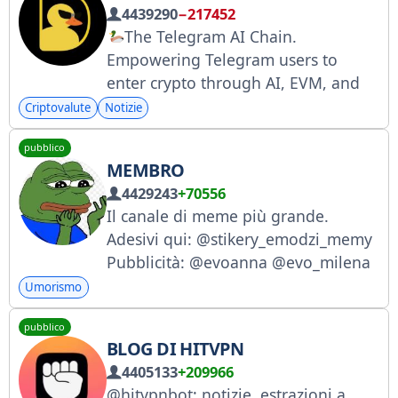
4439290
−217452
The Telegram AI Chain.
Empowering Telegram users to
enter crypto through AI, EVM, and
beyond. Bridge:
Criptovalute
Notizie
https://bridge.duckchain.io Stake:
pubblico
https://duckchain.io/stake Linktree:
MEMBRO
https://linktr.ee/duck_chain Report:
4429243
+70556
@DuckChain_Support_Bot
Il canale di meme più grande.
Adesivi qui: @stikery_emodzi_memy
Pubblicità: @evoanna @evo_milena
(non commentare, ti inonderò di
Umorismo
spam). Registrazione del canale:
pubblico
https://clck.ru/3FCQe8
BLOG DI HITVPN
4405133
+209966
@hitvpnbot: notizie, estrazioni a