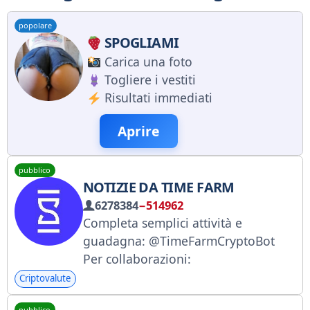
popolare
SPOGLIAMI
Carica una foto
Togliere i vestiti
Risultati immediati
Aprire
pubblico
NOTIZIE DA TIME FARM
6278384
−514962
Completa semplici attività e
guadagna: @TimeFarmCryptoBot
Per collaborazioni:
@timefarmsupportbot Unisciti alla
Criptovalute
community di Time Farm:
pubblico