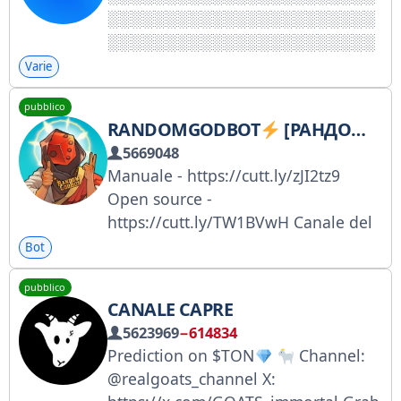
Varie
pubblico
RANDOMGODBOT
[РАНДОМАЙЗЕР]
5669048
Manuale - https://cutt.ly/zJI2tz9
Open source -
https://cutt.ly/TW1BVwH Canale del
bot - @RandomGod
Bot
pubblico
CANALE CAPRE
5623969
−614834
Prediction on $TON
Channel:
@realgoats_channel X: