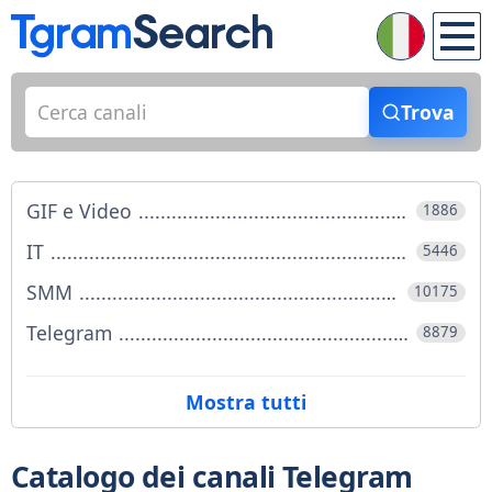
Trova
GIF e Video
1886
IT
5446
SMM
10175
Telegram
8879
Catalogo dei canali Telegram