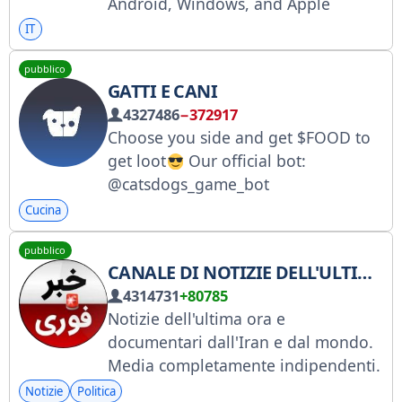
Android, Windows, and Apple
software.
Advertising
IT
@BuyPaidAds @GmpModder
pubblico
GATTI E CANI
4327486
−372917
Choose you side and get $FOOD to
get loot
Our official bot:
@catsdogs_game_bot
Cucina
pubblico
CANALE DI NOTIZIE DELL'ULTIMA ORA
4314731
+80785
Notizie dell'ultima ora e
documentari dall'Iran e dal mondo.
Media completamente indipendenti.
Pubblicità: @Ads_setare1. Critiche,
Notizie
Politica