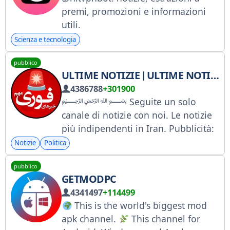
premi, promozioni e informazioni
utili.
Scienza e tecnologia
pubblico
4386788
+301900
﷽ Seguite un solo
canale di notizie con noi. Le notizie
più indipendenti in Iran. Pubblicità:
@Ads_setare1 Critiche, suggerimenti
Notizie
Politica
e reclami: @IR_AdminFori
pubblico
GETMODPC
4341497
+114499
This is the world's biggest mod
apk channel.
This channel for