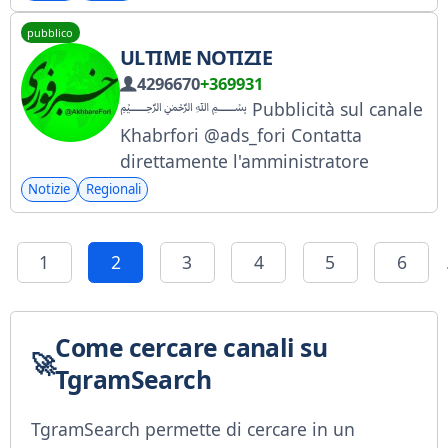
suggerimenti e reclami:
pubblico
@IR_AdminFori.
ULTIME NOTIZIE
4296670
+369931
﷽ Pubblicità sul canale
Khabrfori @ads_fori Contatta
direttamente l'amministratore
pubblicitario @newsadmin per
Notizie
Regionali
prenotare un annuncio. Contattaci
@Ertebat_baforii Pubblicità su 300
1
2
3
4
5
6
canali Telegram @Maino_marketer
Come cercare canali su
TgramSearch
TgramSearch permette di cercare in un