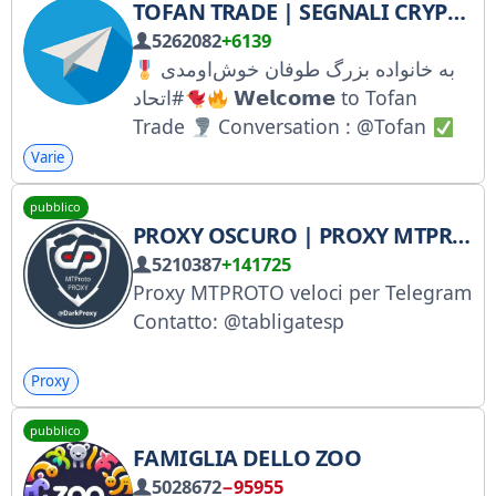
TOFAN TRADE | SEGNALI CRYPTO
partnerships:
5262082
+6139
https://forms.gle/sj2KPsnHLu6i3pDv
به خانواده بزرگ طوفان خوش‌اومدی
6
𝗪𝗲𝗹𝗰𝗼𝗺𝗲 to Tofan
Trade
Conversation : @Tofan
Be with God and reign
با خدا باش
Varie
و پادشاهی کن
Vip Bot :
pubblico
@TofanTrade_Bot
PROXY OSCURO | PROXY MTPROTO
5210387
+141725
Proxy MTPROTO veloci per Telegram
Contatto: @tabligatesp
Proxy
pubblico
FAMIGLIA DELLO ZOO
5028672
−95955